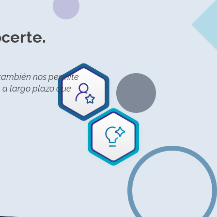
certe.
 también nos permite
a a largo plazo que