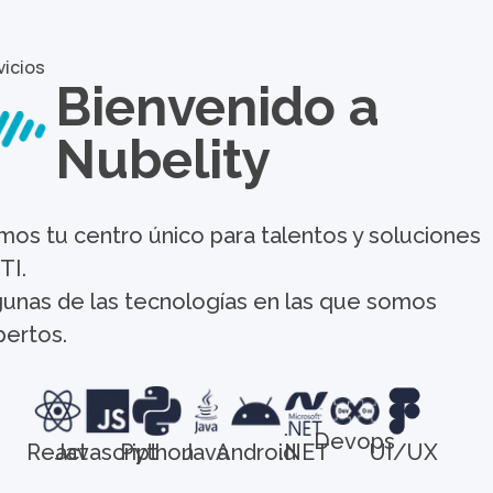
vicios
Bienvenido a
Nubelity
mos tu centro único para talentos y soluciones
TI.
gunas de las tecnologías en las que somos
pertos.
Devops
React
Javascript
Python
Java
Android
.NET
UI/UX