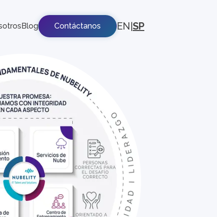
EN
|
SP
sotros
Blog
Contáctanos