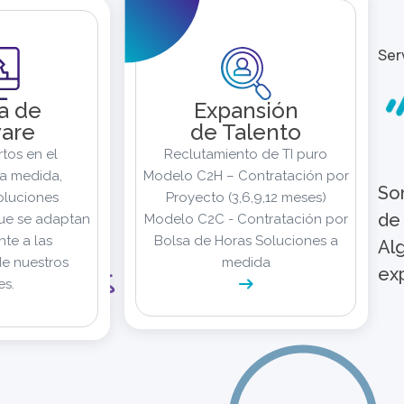
Ser
a de
Expansión
are
de Talento
tos en el
Reclutamiento de TI puro
la medida,
Modelo C2H – Contratación por
So
oluciones
Proyecto (3,6,9,12 meses)
de 
ue se adaptan
Modelo C2C - Contratación por
te a las
Bolsa de Horas Soluciones a
Al
e nuestros
medida
ex
es.